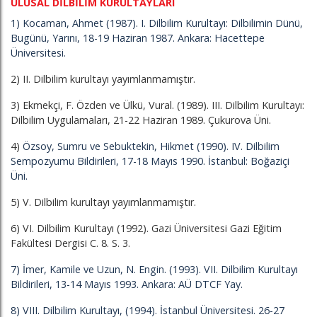
ULUSAL DİLBİLİM KURULTAYLARI
1) Kocaman, Ahmet (1987). I. Dilbilim Kurultayı: Dilbilimin Dünü,
Bugünü, Yarını, 18-19 Haziran 1987. Ankara: Hacettepe
Üniversitesi.
2) II. Dilbilim kurultayı yayımlanmamıştır.
3) Ekmekçi, F. Özden ve Ülkü, Vural. (1989). III. Dilbilim Kurultayı:
Dilbilim Uygulamaları, 21-22 Haziran 1989. Çukurova Üni.
4)
Özsoy, Sumru ve Sebuktekin, Hikmet (1990). IV. Dilbilim
Sempozyumu Bildirileri, 17-18 Mayıs 1990. İstanbul: Boğaziçi
Üni.
5) V. Dilbilim kurultayı yayımlanmamıştır.
6) VI. Dilbilim Kurultayı (1992). Gazi Üniversitesi Gazi Eğitim
Fakültesi Dergisi C. 8. S. 3.
7) İmer, Kamile ve Uzun, N. Engin. (1993). VII. Dilbilim Kurultayı
Bildirileri, 13-14 Mayıs 1993. Ankara: AÜ DTCF Yay.
8) VIII. Dilbilim Kurultayı, (1994). İstanbul Üniversitesi. 26-27