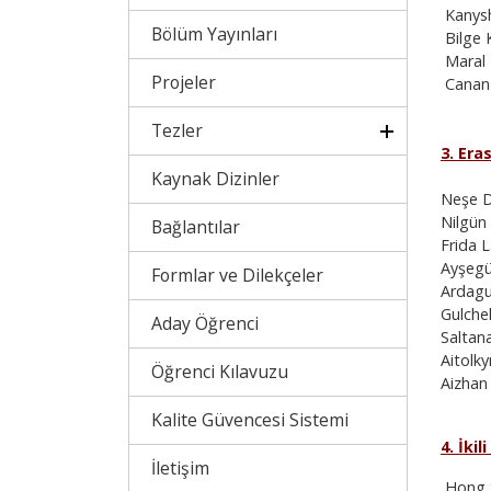
Kanysh
Bölüm Yayınları
Bilge 
Maral 
Projeler
Canan 
Tezler
3. Era
Kaynak Dizinler
Neşe Du
Nilgün 
Bağlantılar
Frida 
Ayşegül
Formlar ve Dilekçeler
Ardagu
Gulche
Aday Öğrenci
Saltana
Aitolk
Öğrenci Kılavuzu
Aizhan
Kalite Güvencesi Sistemi
4. İki
İletişim
Hong S