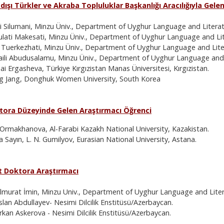
tdışı Türkler ve Akraba Topluluklar Başkanlığı Aracılığıyla Gele
i Silumani, Minzu Üniv., Department of Uyghur Language and Literat
lati Makesati, Minzu Üniv., Department of Uyghur Language and Lit
r Tuerkezhati, Minzu Üniv., Department of Uyghur Language and Lite
aili Abudusalamu, Minzu Üniv., Department of Uyghur Language and 
i Ergasheva, Türkiye Kırgızistan Manas Üniversitesi, Kırgızistan.
g Jang, Donghuk Women University, South Korea
tora Düzeyinde Gelen Araştırmacı Öğrenci
 Ormakhanova, Al-Farabi Kazakh National University, Kazakistan.
 Sayın, L. N. Gumilyov, Eurasian National University, Astana.
t Doktora Araştırmacı
lmurat İmin, Minzu Univ., Department of Uyghur Language and Liter
lan Abdullayev- Nesimi Dilcilik Enstitüsü/Azerbaycan.
rkan Askerova - Nesimi Dilcilik Enstitüsü/Azerbaycan.