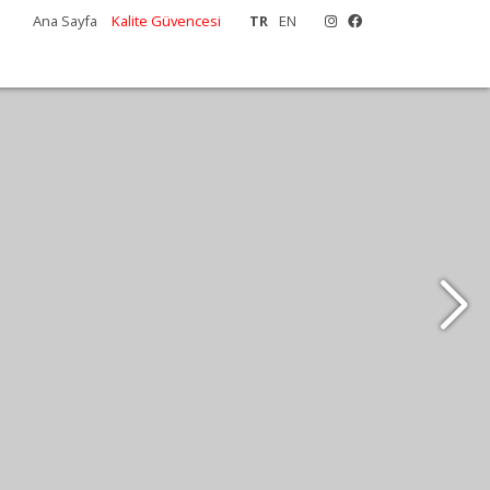
Ana Sayfa
Kalite Güvencesi
TR
EN