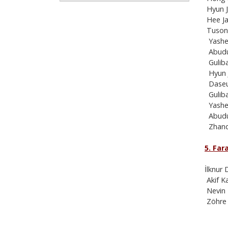
Hyun J
Hee Ja
Tusong
Yashen
Abudul
Guliba
Hyun J
Daseul
Guliba
Yashen
Abudul
Zhando
5. Far
İlknur 
Akif K
Nevin 
Zöhre 