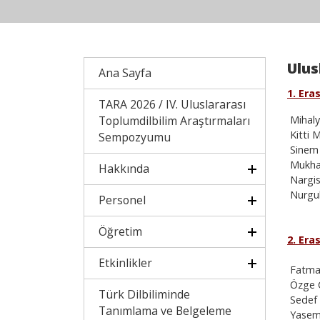
Ulus
Ana Sayfa
1. Era
TARA 2026 / IV. Uluslararası
Toplumdilbilim Araştırmaları
Mihaly
Kitti M
Sempozyumu
Sinem 
Mukhab
Hakkında
Nargis
Nurgul
Personel
Öğretim
2. Era
Etkinlikler
Fatma 
Özge Ç
Türk Dilbiliminde
Sedef 
Tanımlama ve Belgeleme
Yasemi