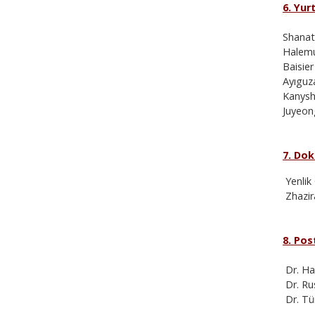
6. Yur
Shanat
Halemu
Baisie
Ayıguz
Kanysha
Juyeon
7. Dok
Yenlik
Zhazira
8. Pos
Dr. Ha
Dr. Rus
Dr. Tü