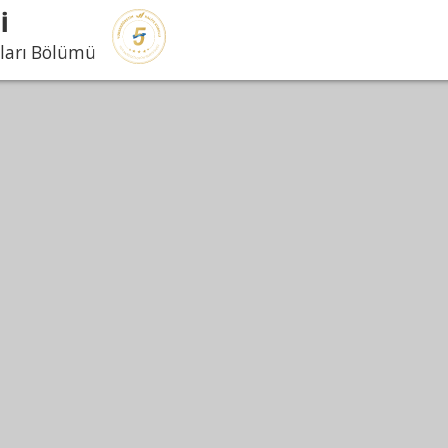
İ
tları Bölümü