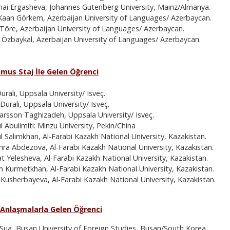
ai Ergasheva, Johannes Gutenberg University, Mainz/Almanya.
Kaan Görkem, Azerbaijan University of Languages/ Azerbaycan.
Töre, Azerbaijan University of Languages/ Azerbaycan.
Özbaykal, Azerbaijan University of Languages/ Azerbaycan.
smus Staj İle Gelen Öğrenci
rali, Uppsala University/ Isveç.
Durali, Uppsala University/ Isveç.
Larsson Taghizadeh, Uppsala University/ Isveç.
 Abulimiti: Minzu University, Pekin/China
l Salımkhan, Al-Farabi Kazakh National University, Kazakistan.
hra Abdezova, Al-Farabi Kazakh National University, Kazakistan.
t Yelesheva, Al-Farabi Kazakh National University, Kazakistan.
yn Kurmetkhan, Al-Farabi Kazakh National University, Kazakistan.
 Kusherbayeva, Al-Farabi Kazakh National University, Kazakistan.
li Anlaşmalarla Gelen Öğrenci
ua, Busan University of Foreign Studies, Busan/South Korea.